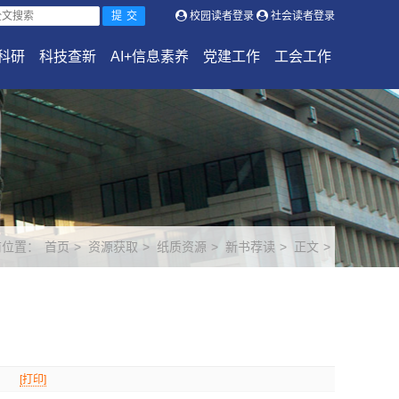
校园读者登录
社会读者登录
科研
科技查新
AI+信息素养
党建工作
工会工作
前位置：
首页
>
资源获取
>
纸质资源
>
新书荐读
>
正文
>
[打印]